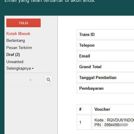
Email yang telah terdaftar di akun anda.