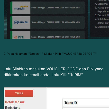
2. Pada Halaman ""Deposit"", Silakan Pilih ""VOUCHER88 DEPOSIT""
Lalu Silahkan masukan VOUCHER CODE dan PIN yang
dikirimkan ke email anda, Lalu Klik ""KIRIM""