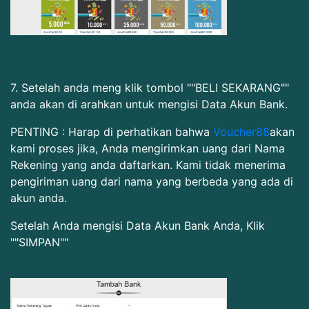
7. Setelah anda meng klik tombol ""BELI SEKARANG""
anda akan di arahkan untuk mengisi Data Akun Bank.
PENTING : Harap di perhatikan bahwa
Voucher88
akan
kami proses jika, Anda mengirimkan uang dari Nama
Rekening yang anda daftarkan. Kami tidak menerima
pengiriman uang dari nama yang berbeda yang ada di
akun anda.
Setelah Anda mengisi Data Akun Bank Anda, Klik
""SIMPAN""