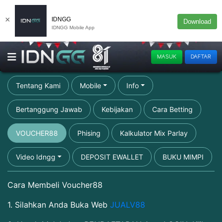
×
IDNGG
Download
IDNGG Mobile App
MASUK
DAFTAR
Tentang Kami
Mobile
Info
Bertanggung Jawab
Kebijakan
Cara Betting
VOUCHER88
Phising
Kalkulator Mix Parlay
Video Idngg
DEPOSIT EWALLET
BUKU MIMPI
Cara Membeli Voucher88
1. Silahkan Anda Buka Web
JUALV88