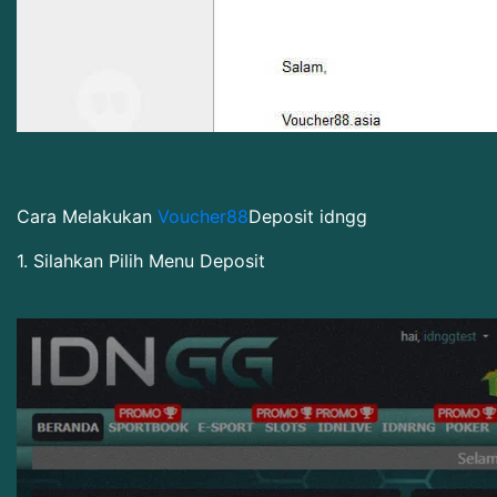
Cara Melakukan
Voucher88
Deposit idngg
1. Silahkan Pilih Menu Deposit