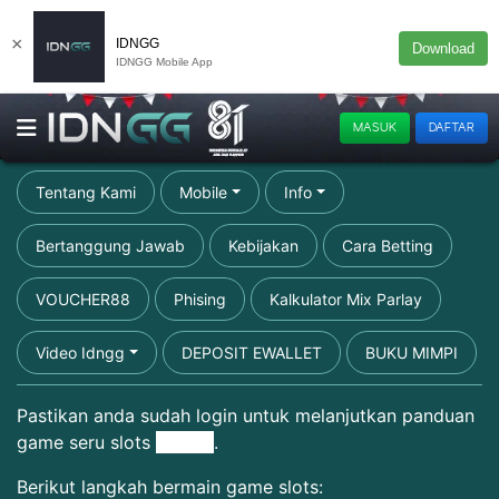
×
IDNGG
Download
IDNGG Mobile App
MASUK
DAFTAR
Tentang Kami
Mobile
Info
Bertanggung Jawab
Kebijakan
Cara Betting
VOUCHER88
Phising
Kalkulator Mix Parlay
Video Idngg
DEPOSIT EWALLET
BUKU MIMPI
Pastikan anda sudah login untuk melanjutkan panduan
game seru slots
IDNGG
.
Berikut langkah bermain game slots: