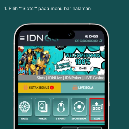
1. Pilih ""Slots"" pada menu bar halaman