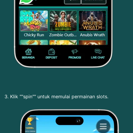
3. Klik ""spin"" untuk memulai permainan slots.