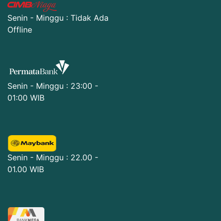
Senin - Minggu : Tidak Ada
Offline
Senin - Minggu : 23:00 -
01:00 WIB
Senin - Minggu : 22.00 -
01.00 WIB