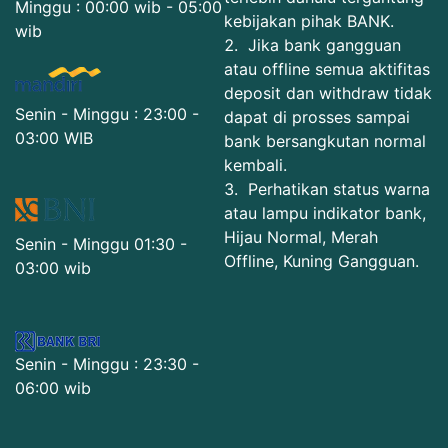
Minggu : 00:00 wib - 05:00
kebijakan pihak BANK.
wib
Jika bank gangguan
atau offline semua aktifitas
deposit dan withdraw tidak
Senin - Minggu : 23:00 -
dapat di prosses sampai
03:00 WIB
bank bersangkutan normal
kembali.
Perhatikan status warna
atau lampu indikator bank,
Hijau Normal, Merah
Senin - Minggu 01:30 -
Offline, Kuning Gangguan.
03:00 wib
Senin - Minggu : 23:30 -
06:00 wib