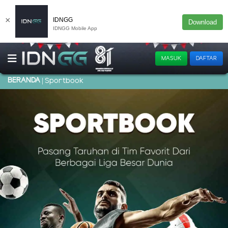
×
IDNGG
Download
IDNGG Mobile App
MASUK
DAFTAR
BERANDA
Sportbook